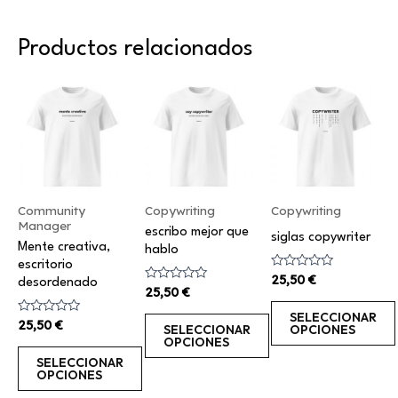
Productos relacionados
Este
Este
Este
producto
producto
producto
tiene
tiene
tiene
múltiples
múltiples
múltiples
variantes.
variantes.
variantes.
Las
Las
Las
Community
Copywriting
Copywriting
Manager
opciones
opciones
opciones
escribo mejor que
siglas copywriter
Mente creativa,
hablo
se
se
se
escritorio
pueden
pueden
pueden
Valorado
25,50
€
desordenado
con
Valorado
25,50
€
elegir
elegir
elegir
0
con
de
0
SELECCIONAR
en
en
en
Valorado
25,50
€
5
de
SELECCIONAR
OPCIONES
con
5
OPCIONES
la
la
la
0
de
SELECCIONAR
página
página
página
5
OPCIONES
de
de
de