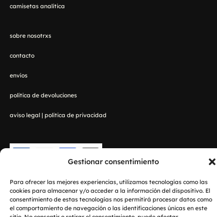
camisetas analítica
sobre nosotrxs
contacto
envíos
política de devoluciones
aviso legal
|
política de privacidad
Gestionar consentimiento
Para ofrecer las mejores experiencias, utilizamos tecnologías como las
cookies para almacenar y/o acceder a la información del dispositivo. El
consentimiento de estas tecnologías nos permitirá procesar datos como
Copyright © 2026 Lanzadanosa Camisetas
el comportamiento de navegación o las identificaciones únicas en este
sitio. No consentir o retirar el consentimiento, puede afectar