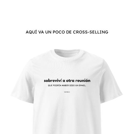
AQUÍ VA UN POCO DE CROSS-SELLING
Este
producto
tiene
múltiples
variantes.
Las
opciones
se
pueden
elegir
en
la