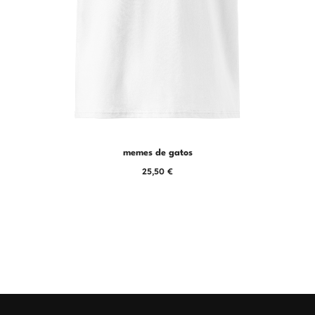
en
la
página
de
producto
memes de gatos
25,50
€