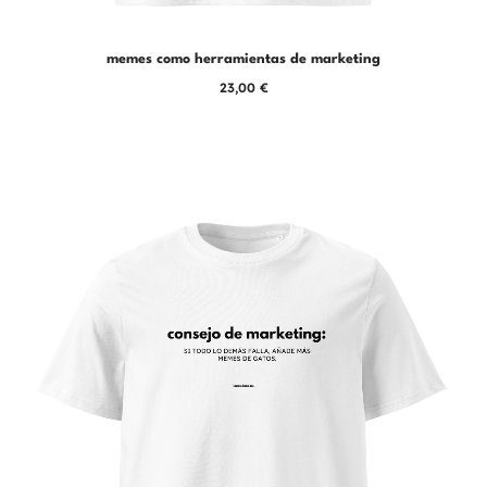
memes como herramientas de marketing
23,00
€
Este
producto
tiene
múltiples
variantes.
Las
opciones
se
pueden
elegir