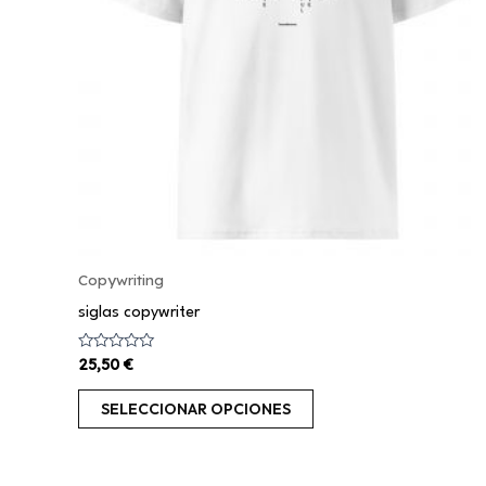
opciones
se
pueden
elegir
en
la
página
de
producto
Copywriting
siglas copywriter
Valorado
25,50
€
con
0
de
SELECCIONAR OPCIONES
5