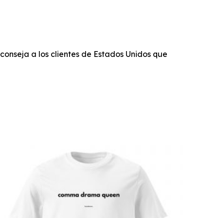
conseja a los clientes de Estados Unidos que
Este
producto
tiene
múltiples
variantes.
Las