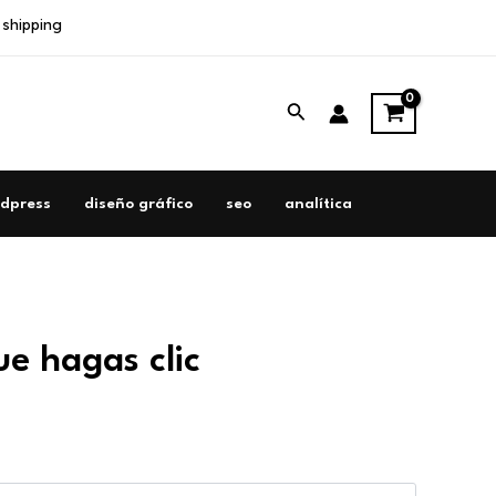
 shipping
Buscar
dpress
diseño gráfico
seo
analítica
ue hagas clic