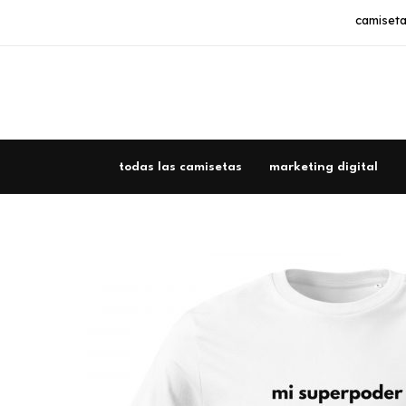
Ir
camiseta
al
contenido
todas las camisetas
marketing digital