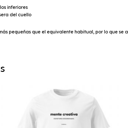
os inferiores
sera del cuello
más pequeñas que el equivalente habitual, por lo que se a
os
Este
producto
tiene
múltiples
variantes.
Las