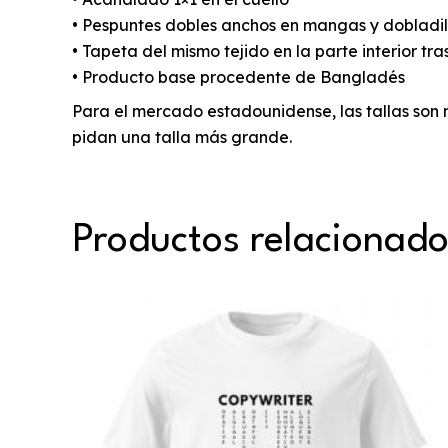
• Pespuntes dobles anchos en mangas y dobladill
• Tapeta del mismo tejido en la parte interior tra
• Producto base procedente de Bangladés
Para el mercado estadounidense, las tallas son 
pidan una talla más grande.
Productos relacionad
Este
producto
tiene
múltiples
variantes.
Las