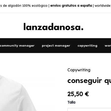
s de algodón 100% ecológico |
envíos gratuitos a españa
| worldwide
community manager
project manager
copywriting
wor
Copywriting
conseguir
que
conseguir q
hagas
clic
cantidad
25,50
€
Talla