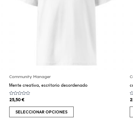
opciones
se
pueden
elegir
en
la
página
de
producto
Community Manager
C
Mente creativa, escritorio desordenado
c
Valorado
V
25,50
€
2
con
c
0
0
de
d
SELECCIONAR OPCIONES
5
5