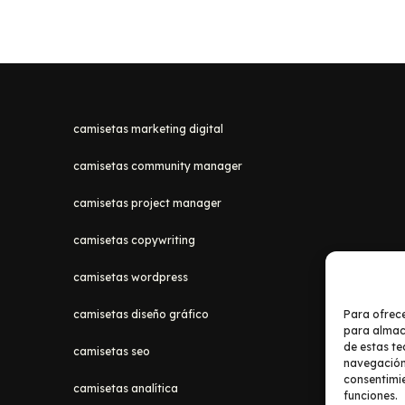
camisetas marketing digital
camisetas community manager
camisetas project manager
camisetas copywriting
camisetas wordpress
Para ofrece
camisetas diseño gráfico
para almace
de estas t
camisetas seo
navegación o
consentimie
camisetas analítica
funciones.