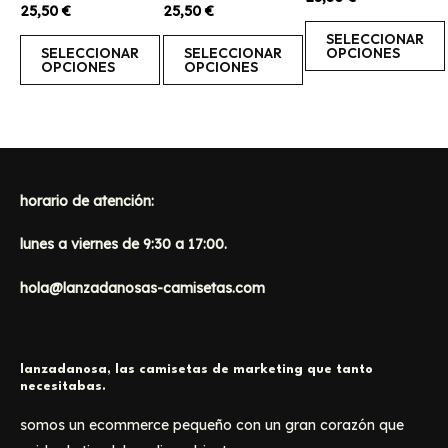
con
Valorado
Valorado
25,50
€
25,50
€
elegir
elegir
elegir
0
con
con
de
0
0
SELECCIONAR
en
en
en
5
de
de
SELECCIONAR
SELECCIONAR
OPCIONES
5
5
OPCIONES
OPCIONES
la
la
la
página
página
página
de
de
de
producto
producto
producto
horario de atención:
lunes a viernes de 9:30 a 17:00.
hola@lanzadanosas-camisetas.com
lanzadanosa, las camisetas de marketing que tanto
necesitabas.
somos un ecommerce pequeño con un gran corazón que