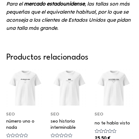
Para el
mercado estadounidense
, las tallas son más
pequeñas que el equivalente habitual, por lo que se
aconseja a los clientes de Estados Unidos que pidan
una talla más grande.
Productos relacionados
Este
Este
Este
producto
producto
producto
tiene
tiene
tiene
múltiples
múltiples
múltiples
variantes.
variantes.
variantes.
Las
Las
Las
SEO
SEO
SEO
opciones
opciones
opciones
número uno o
seo historia
no te había visto
nada
interminable
se
se
se
pueden
pueden
pueden
Valorado
25,50
€