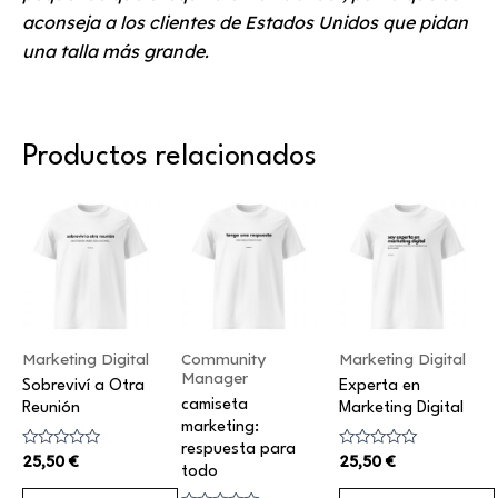
aconseja a los clientes de Estados Unidos que pidan
una talla más grande.
Productos relacionados
Este
Este
Este
producto
producto
producto
tiene
tiene
tiene
múltiples
múltiples
múltiples
variantes.
variantes.
variantes.
Las
Las
Las
Marketing Digital
Community
Marketing Digital
Manager
opciones
opciones
opciones
Sobreviví a Otra
Experta en
camiseta
Reunión
Marketing Digital
se
se
se
marketing:
pueden
pueden
pueden
respuesta para
Valorado
Valorado
25,50
€
25,50
€
elegir
elegir
elegir
todo
con
con
0
0