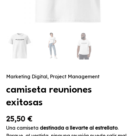
Marketing Digital
,
Project Management
camiseta reuniones
exitosas
25,50
€
U
na camiseta
destinada a llevarte al estrellato
.
Porque, al vestirla, ninguna reunión puede salir mal.