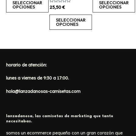
en
en
en
de
de
SELECCIONAR
SELECCIONAR
5
5
OPCIONES
OPCIONES
Valorado
25,50
€
la
la
la
con
0
página
página
página
de
SELECCIONAR
5
OPCIONES
de
de
de
producto
producto
producto
horario de atención:
lunes a viernes de 9:30 a 17:00.
hola@lanzadanosas-camisetas.com
lanzadanosa, las camisetas de marketing que tanto
necesitabas.
somos un ecommerce pequeño con un gran corazón que