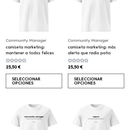
múltiples
mú
variantes.
va
Las
La
opciones
op
se
se
Community Manager
Community Manager
pueden
pu
camiseta marketing:
camiseta marketing: más
elegir
el
mantener a todxs felices
alerta que radio patio
en
en
la
la
Valorado
Valorado
25,50
€
25,50
€
con
con
página
pá
0
0
de
de
de
de
SELECCIONAR
SELECCIONAR
5
5
OPCIONES
OPCIONES
producto
pr
Este
Es
producto
pr
tiene
ti
múltiples
mú