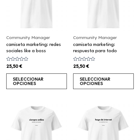
variantes.
va
Las
La
opciones
op
se
se
Community Manager
Community Manager
pueden
pu
camiseta marketing: redes
camiseta marketing:
elegir
el
sociales like a boss
respuesta para todo
en
en
la
la
Valorado
Valorado
25,50
€
25,50
€
con
con
página
pá
0
0
de
de
de
de
SELECCIONAR
SELECCIONAR
5
5
OPCIONES
OPCIONES
producto
pr
Este
Es
producto
pr
tiene
ti
múltiples
mú