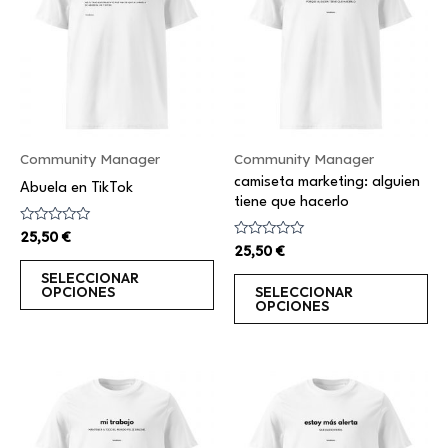
tiene
ti
múltiples
mú
variantes.
va
Las
La
opciones
op
se
se
Community Manager
Community Manager
pueden
pu
camiseta marketing: alguien
elegir
el
Abuela en TikTok
tiene que hacerlo
en
en
Valorado
25,50
€
la
la
con
Valorado
25,50
€
0
con
página
pá
de
0
SELECCIONAR
5
de
de
de
OPCIONES
SELECCIONAR
5
OPCIONES
producto
pr
Este
Es
producto
pr
tiene
ti