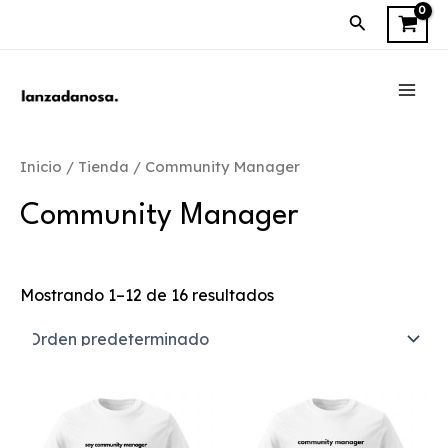
Ir
Buscar
al
contenido
MAI
MEN
Inicio
/
Tienda
/ Community Manager
Community Manager
Mostrando 1–12 de 16 resultados
Este
Es
producto
pr