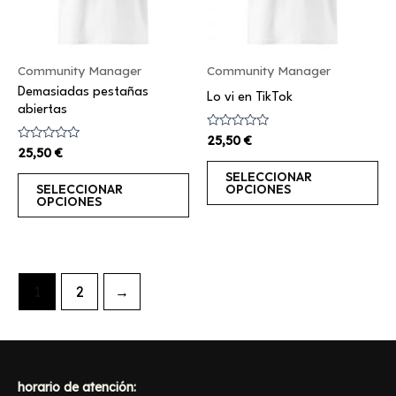
Las
La
opciones
op
se
se
Community Manager
Community Manager
pueden
pu
Demasiadas pestañas
elegir
el
Lo vi en TikTok
abiertas
en
en
Valorado
25,50
€
la
la
con
Valorado
25,50
€
0
con
página
pá
de
0
SELECCIONAR
5
de
de
de
SELECCIONAR
OPCIONES
5
OPCIONES
producto
pr
1
2
→
horario de atención: