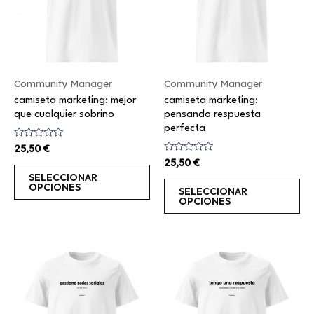
variantes.
va
Las
La
opciones
op
se
se
Community Manager
Community Manager
pueden
pu
camiseta marketing: mejor
camiseta marketing:
elegir
el
que cualquier sobrino
pensando respuesta
en
en
perfecta
la
la
Valorado
25,50
€
con
página
pá
Valorado
25,50
€
0
con
de
de
de
SELECCIONAR
0
5
OPCIONES
de
SELECCIONAR
producto
pr
5
OPCIONES
Este
Es
producto
pr
tiene
ti
múltiples
mú