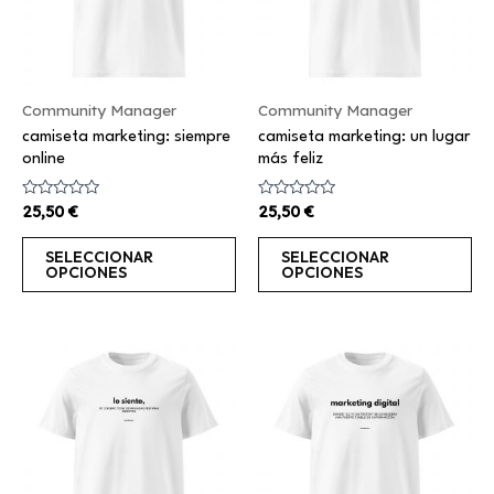
variantes.
va
Las
La
opciones
op
se
se
Community Manager
Community Manager
pueden
pu
camiseta marketing: siempre
camiseta marketing: un lugar
elegir
el
online
más feliz
en
en
la
la
Valorado
Valorado
25,50
€
25,50
€
con
con
página
pá
0
0
de
de
de
de
SELECCIONAR
SELECCIONAR
5
5
OPCIONES
OPCIONES
producto
pr
Este
Es
producto
pr
tiene
ti
múltiples
mú
variantes.
va