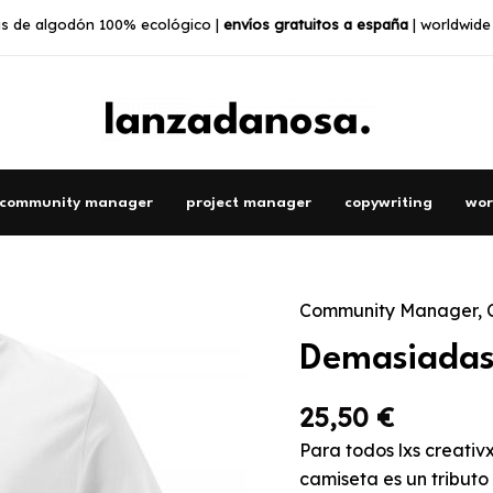
s de algodón 100% ecológico |
envíos gratuitos a españa
| worldwide
community manager
project manager
copywriting
wor
Community Manager
,
Demasiadas
pestañas
Demasiadas
abiertas
cantidad
25,50
€
Para todos lxs creativ
camiseta es un tributo