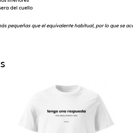
os inferiores
sera del cuello
 más pequeñas que el equivalente habitual, por lo que se a
os
Este
producto
tiene
múltiples
variantes.
Las
opciones