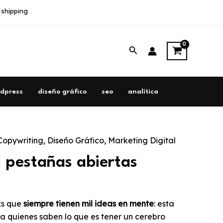
 shipping
Buscar
dpress
diseño gráfico
seo
analítica
Copywriting
,
Diseño Gráfico
,
Marketing Digital
 pestañas abiertas
xs que
siempre tienen mil ideas en mente
: esta
 a quienes saben lo que es tener un cerebro