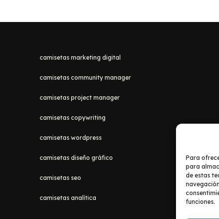
camisetas marketing digital
camisetas community manager
camisetas project manager
camisetas copywriting
camisetas wordpress
Para ofrece
camisetas diseño gráfico
para almace
de estas t
camisetas seo
navegación o
consentimie
camisetas analítica
funciones.