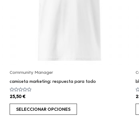
se
pueden
elegir
en
la
página
de
producto
Community Manager
C
camiseta marketing: respuesta para todo
b
Valorado
V
25,50
€
2
con
c
0
0
de
d
SELECCIONAR OPCIONES
5
5