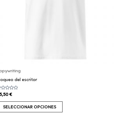
se
pueden
elegir
en
la
página
de
producto
opywriting
loqueo del escritor
alorado
5,50
€
on
e
SELECCIONAR OPCIONES