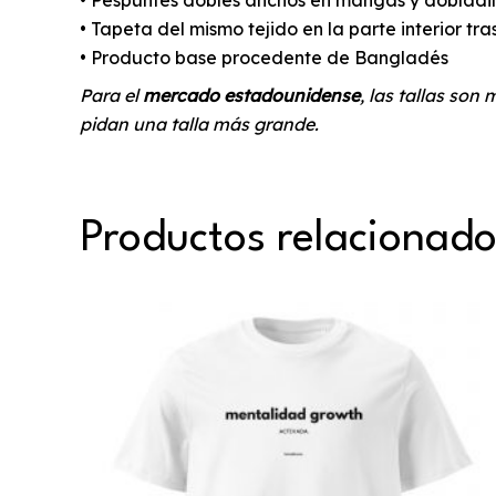
• Pespuntes dobles anchos en mangas y dobladill
• Tapeta del mismo tejido en la parte interior tra
• Producto base procedente de Bangladés
Para el
mercado estadounidense
, las tallas son
pidan una talla más grande.
Productos relacionad
Este
producto
tiene
múltiples
variantes.
Las
opciones