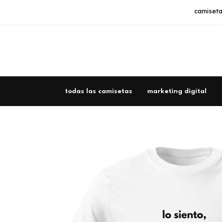
Ir
camiseta
al
contenido
todas las camisetas
marketing digital