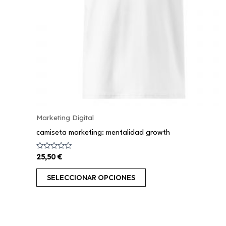
se
pueden
elegir
en
la
página
de
producto
Marketing Digital
camiseta marketing: mentalidad growth
Valorado
25,50
€
con
0
de
SELECCIONAR OPCIONES
5