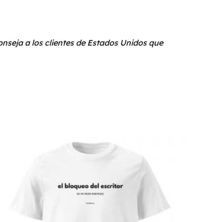
conseja a los clientes de Estados Unidos que
Este
producto
tiene
múltiples
variantes.
Las
opciones