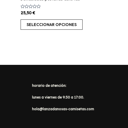
Valorado
25,50
€
con
0
de
SELECCIONAR OPCIONES
5
horario de atención:
lunes a viernes de 9:30 a 17:00.
hola@lanzadanosas-camisetas.com