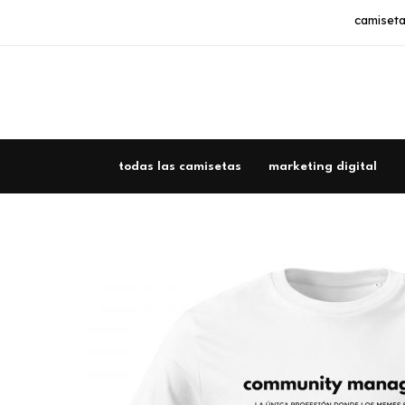
Ir
camiseta
al
contenido
todas las camisetas
marketing digital