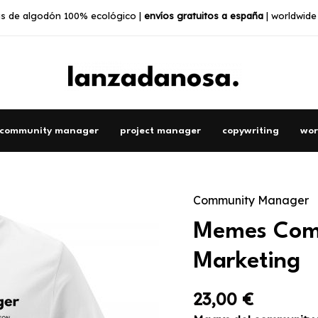
s de algodón 100% ecológico |
envíos gratuitos a españa
| worldwide
community manager
project manager
copywriting
wor
Community Manager
Memes
Como
Memes Como
Herramientas
de
Marketing
Marketing
cantidad
23,00
€