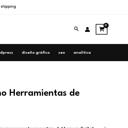
 shipping
Buscar
dpress
diseño gráfico
seo
analítica
 Herramientas de