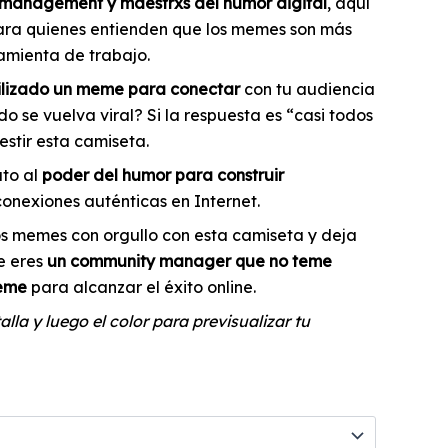
management y maestrxs del humor digital
, aquí
ara quienes entienden que los memes son más
ramienta de trabajo.
ilizado un meme para conectar
con tu audiencia
o se vuelva viral? Si la respuesta es “casi todos
vestir esta camiseta.
uto al
poder del humor para construir
conexiones auténticas en Internet.
os memes con orgullo con esta camiseta y deja
e eres
un community manager que no teme
meme
para alcanzar el éxito online.
alla y luego el color para previsualizar tu