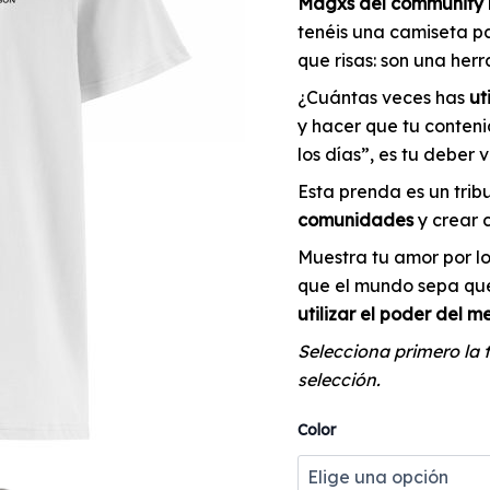
Magxs del community 
tenéis una camiseta p
que risas: son una her
¿Cuántas veces has
ut
y hacer que tu contenid
los días”, es tu deber 
Esta prenda es un trib
comunidades
y crear 
Muestra tu amor por l
que el mundo sepa qu
utilizar el poder del 
Selecciona primero la t
selección.
Color