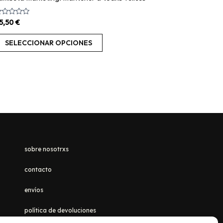
alorado
5,50
€
on
e
SELECCIONAR OPCIONES
sobre nosotrxs
contacto
envíos
política de devoluciones