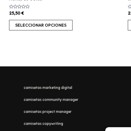
Valorado
V
25,50
€
2
con
c
0
0
de
d
SELECCIONAR OPCIONES
5
5
camisetas marketing digital
camisetas community manager
camisetas project manager
camisetas copywriting