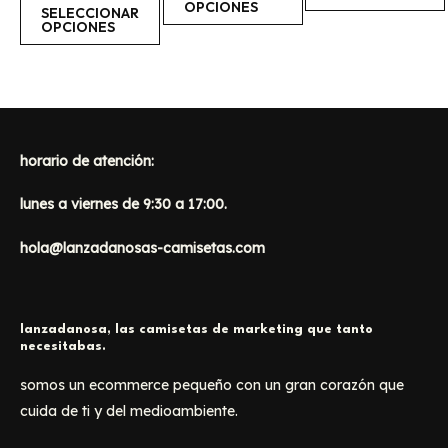
5
OPCIONES
de
la
la
la
SELECCIONAR
5
OPCIONES
página
página
página
de
de
de
producto
producto
producto
horario de atención:
lunes a viernes de 9:30 a 17:00.
hola@lanzadanosas-camisetas.com
lanzadanosa, las camisetas de marketing que tanto
necesitabas.
somos un ecommerce pequeño con un gran corazón que
cuida de ti y del medioambiente.