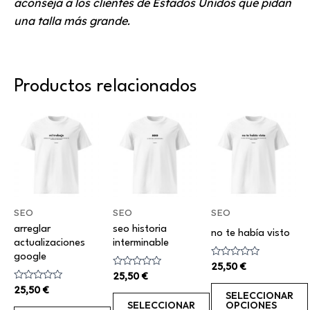
aconseja a los clientes de Estados Unidos que pidan
una talla más grande.
Productos relacionados
Este
Este
Este
producto
producto
producto
tiene
tiene
tiene
múltiples
múltiples
múltiples
variantes.
variantes.
variantes.
Las
Las
Las
SEO
SEO
SEO
opciones
opciones
opciones
arreglar
seo historia
no te había visto
actualizaciones
interminable
se
se
se
google
pueden
pueden
pueden
Valorado
25,50
€
con
Valorado
25,50
€
elegir
elegir
elegir
0
con
Valorado
25,50
€
de
0
SELECCIONAR
con
en
en
en
5
de
SELECCIONAR
OPCIONES
0