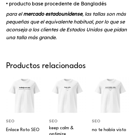
• producto base procedente de Bangladés
para el
mercado estadounidense
, las tallas son más
pequeñas que el equivalente habitual, por lo que se
aconseja a los clientes de Estados Unidos que pidan
una talla más grande.
Productos relacionados
Este
Este
Este
producto
producto
producto
tiene
tiene
tiene
múltiples
múltiples
múltiples
variantes.
variantes.
variantes.
Las
Las
Las
SEO
SEO
SEO
opciones
opciones
opciones
keep calm &
Enlace Roto SEO
no te había visto
optimize